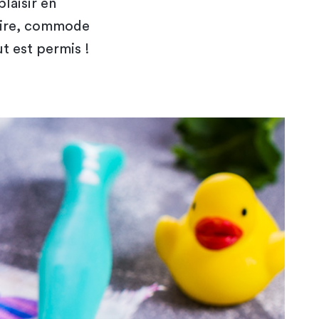
plaisir en
moire, commode
ut est permis !