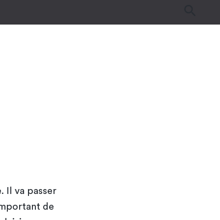
es
Tutos & Astuces
Guides d’achat
 Il va passer
important de