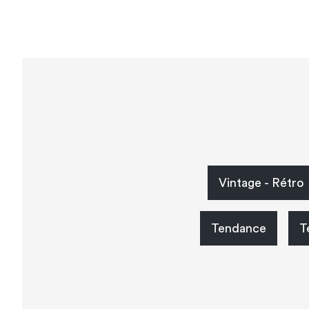
Vintage - Rétro
Tendance
T